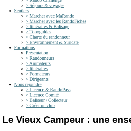
> Rando Challenge
> Séjours & voyages
Sentiers
> Marcher avec MaRando
> Marcher avec les RandoFiches
> Itinéraires & Balisage
> Topoguides
> Charte du randonneur
> Environnement & Suricate
Formations
Présentation
> Randonneurs
> Animateurs
> Itinéraires
> Formateurs
> Dirigeants
Nous rejoindre
> Licence & RandoPass
> Licence Comité
> Baliseur / Collecteur
> Créer un club
Le Vieux Campeur : une ense