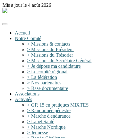
Mis à jour le 4 août 2026
Accueil
Notre Comité
> Missions & contacts
> Missions du Président
> Missions du Trésorier
> Missions du Secrétaire Général
> Je dépose ma candidature
> Le comité régional
> La fédération
> Nos partenaires
> Base documentaire
Associations
Activités
> GR 15 en pratiques MIXTES
> Randonnée pédestre
> Marche d'endurance
> Label Santé
> Marche Nordique
> Jeunesse