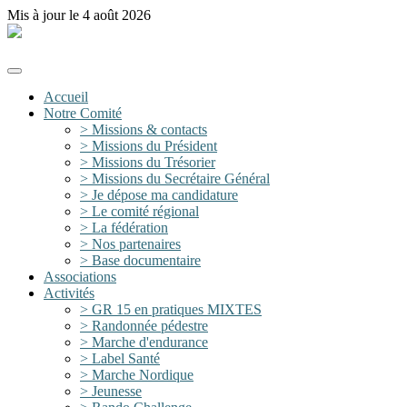
Mis à jour le 4 août 2026
FFRandonnée Val de Marne
Accueil
Notre Comité
> Missions & contacts
> Missions du Président
> Missions du Trésorier
> Missions du Secrétaire Général
> Je dépose ma candidature
> Le comité régional
> La fédération
> Nos partenaires
> Base documentaire
Associations
Activités
> GR 15 en pratiques MIXTES
> Randonnée pédestre
> Marche d'endurance
> Label Santé
> Marche Nordique
> Jeunesse