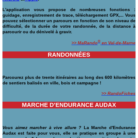
L'application vous propose de nombreuses fonctions :
guidage, enregistrement de trace, téléchargement GPX,...
Vous
pouvez sélectionner un parcours en fonction de son niveau de
difficulté, de la durée de votre randonnée, de la distance à
parcourir ou du dénivelé à gravir.
®
>> MaRando
en Val-de-Marne
RANDONNÉES
Parcourez plus de trente itinéraires au long des 600 kilomètres
de sentiers balisés en ville, bois et campagne !
>> RandoFiches
MARCHE D'ENDURANCE AUDAX
Vous aimez marcher à vive allure ?
La Marche d'Endurance
Audax est faite pour vous, elle se pratique en groupe à une