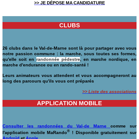
>> JE DÉPOSE MA CANDIDATURE
CLUBS
26 clubs dans le Val-de-Marne sont là pour partager avec vous
notre passion commune : la marche, sous toutes ses formes,
qu'elle soit en
randonnée pédestre
, en marche nordique, en
marche d'endurance ou en rando-santé !
Leurs animateurs vous attendent et vous accompagneront au
long des parcours qu'ils vous ont préparés
>> Liste des associations
APPLICATION MOBILE
Consulter les randonnées du Val-de Marne
comme sur
®
l'application mobile MaRando
! Disponible gratuitement sur
Androïd
et
Apple
.