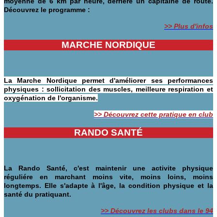
moyenne de 6 km par heure, derrière un capitaine de route.
Découvrez le programme :
>> Plus d'infos
MARCHE NORDIQUE
La Marche Nordique permet d'améliorer ses performances
physiques : sollicitation des muscles, meilleure respiration et
oxygénation de l'organisme.
>> Découvrez cette pratique en club
RANDO SANTÉ
La Rando Santé, c'est maintenir une activite physique
réguliére en marchant moins vite, moins loins, moins
longtemps. Elle s'adapte à l'âge, la condition physique et la
santé du pratiquant.
>> Découvrez les clubs dans le 94