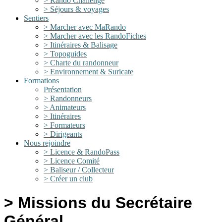
> Rando Challenge
> Séjours & voyages
Sentiers
> Marcher avec MaRando
> Marcher avec les RandoFiches
> Itinéraires & Balisage
> Topoguides
> Charte du randonneur
> Environnement & Suricate
Formations
Présentation
> Randonneurs
> Animateurs
> Itinéraires
> Formateurs
> Dirigeants
Nous rejoindre
> Licence & RandoPass
> Licence Comité
> Baliseur / Collecteur
> Créer un club
> Missions du Secrétaire
Général